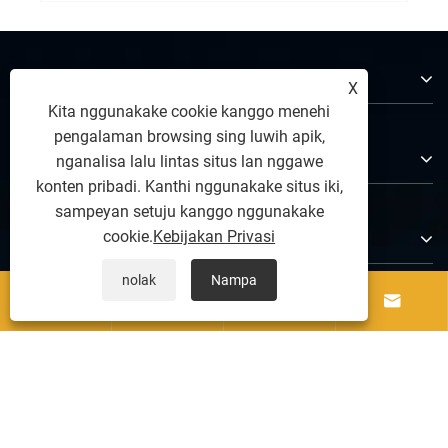
Babagan Kita
X
Kita nggunakake cookie kanggo menehi
pengalaman browsing sing luwih apik,
Produk
nganalisa lalu lintas situs lan nggawe
konten pribadi. Kanthi nggunakake situs iki,
sampeyan setuju kanggo nggunakake
Hubungi Kita
cookie.
Kebijakan Privasi
nolak
Nampa




Tindakake kita