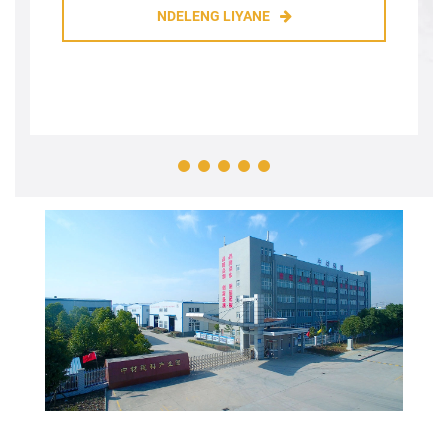
saengga kualitas mesin nggawe bata watu buatan
NDELENG LIYANE
wis ditampa kanthi apik dening akeh pelanggan lan
entuk reputasi apik ing pirang-pirang negara. ZCJK
Intelligent Machinery Wuhan Co., Ltd. Mesin nggawe
bata watu buatan duwe desain karakteristik &
kinerja praktis & rega sing kompetitif, kanggo
informasi luwih lengkap babagan mesin nggawe
bata watu buatan, hubungi kita.