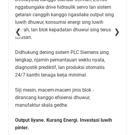
nggabungake drive hidraulik servo lan sistem
getaran canggih kanggo ngasilake output sing
luwih dhuwur, konsumsi energi sing luwih
murah, lan blok kepadatan dhuwur sing terus-
❮
❯
terusan.
Didhukung dening sistem PLC Siemens sing
lengkap, njamin pemantauan wektu nyata,
diagnostik prediktif, lan produksi otomatis
24/7 kanthi tenaga kerja minimal.
Siji mesin, macem-macem jinis blok -
dirancang kanggo efisiensi dhuwur,
manufaktur skala gedhe.
Output liyane. Kurang Energi. Investasi luwih
pinter.