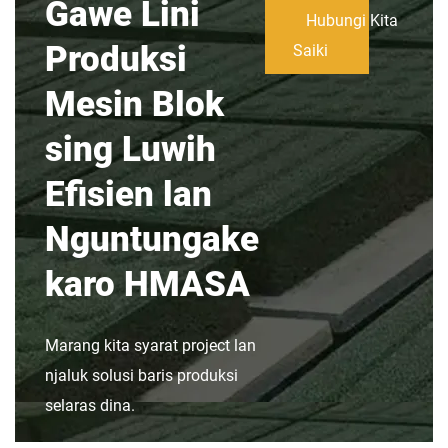
Gawe Lini
Hubungi Kita
Produksi
Saiki
Mesin Blok
sing Luwih
Efisien lan
Nguntungake
karo HMASA
Marang kita syarat project lan
njaluk solusi baris produksi
selaras dina.