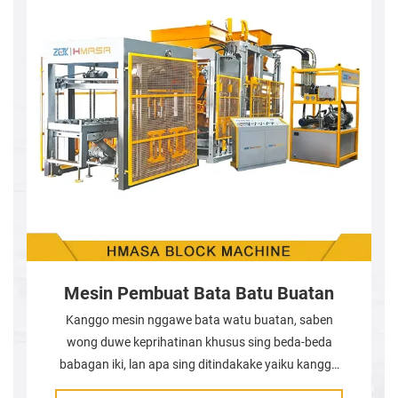
Mesin Pembuat Bata Batu Buatan
Kanggo mesin nggawe bata watu buatan, saben
wong duwe keprihatinan khusus sing beda-beda
babagan iki, lan apa sing ditindakake yaiku kanggo
nggedhekake syarat produk saben pelanggan,