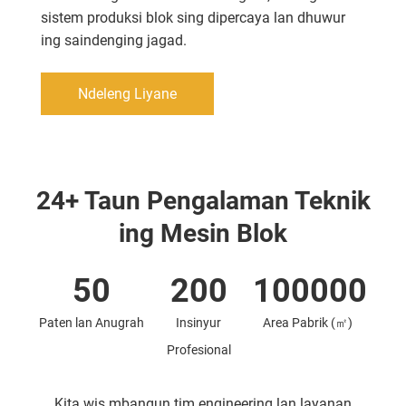
sistem produksi blok sing dipercaya lan dhuwur
ing saindenging jagad.
Ndeleng Liyane
24+ Taun Pengalaman Teknik
ing Mesin Blok
50
200
100000
Paten lan Anugrah
Insinyur
Area Pabrik (㎡)
Profesional
Kita wis mbangun tim engineering lan layanan