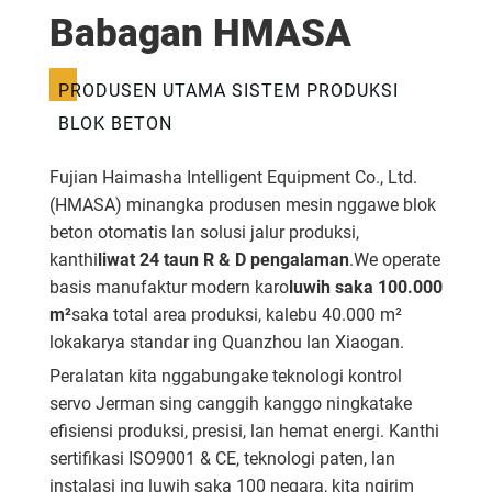
Babagan HMASA
PRODUSEN UTAMA SISTEM PRODUKSI
BLOK BETON
Fujian Haimasha Intelligent Equipment Co., Ltd.
(HMASA) minangka produsen mesin nggawe blok
beton otomatis lan solusi jalur produksi,
kanthi
liwat 24 taun R & D pengalaman
.We operate
basis manufaktur modern karo
luwih saka 100.000
m²
saka total area produksi, kalebu 40.000 m²
lokakarya standar ing Quanzhou lan Xiaogan.
Peralatan kita nggabungake teknologi kontrol
servo Jerman sing canggih kanggo ningkatake
efisiensi produksi, presisi, lan hemat energi. Kanthi
sertifikasi ISO9001 & CE, teknologi paten, lan
instalasi ing luwih saka 100 negara, kita ngirim