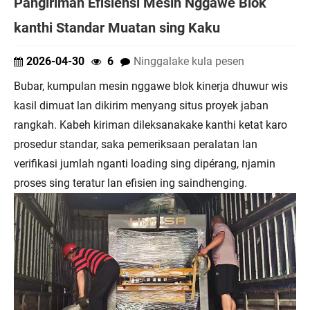
Pangiriman Efisiensi Mesin Nggawe Blok
kanthi Standar Muatan sing Kaku
2026-04-30
6
Ninggalake kula pesen
Bubar, kumpulan mesin nggawe blok kinerja dhuwur wis
kasil dimuat lan dikirim menyang situs proyek jaban
rangkah. Kabeh kiriman dileksanakake kanthi ketat karo
prosedur standar, saka pemeriksaan peralatan lan
verifikasi jumlah nganti loading sing dipérang, njamin
proses sing teratur lan efisien ing saindhenging.