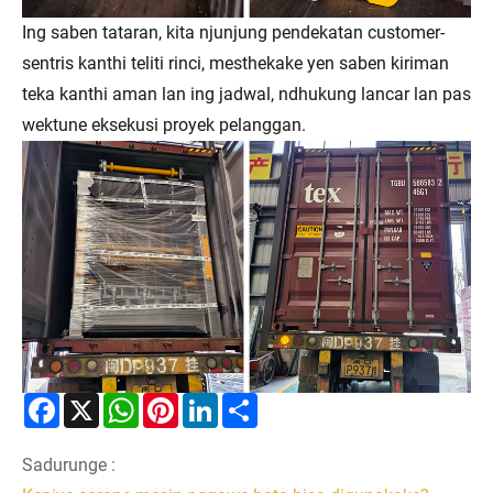
Ing saben tataran, kita njunjung pendekatan customer-
sentris kanthi teliti rinci, mesthekake yen saben kiriman
teka kanthi aman lan ing jadwal, ndhukung lancar lan pas
wektune eksekusi proyek pelanggan.
Facebook
X
WhatsApp
Pinterest
LinkedIn
Share
Sadurunge :