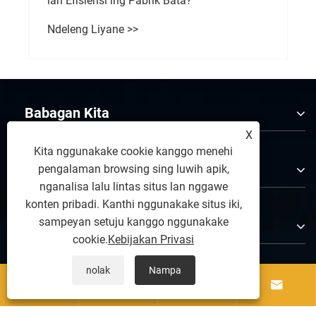
lan Efisiensi ing Pabrik Bata?
Ndeleng Liyane >>
Babagan Kita
X
Kita nggunakake cookie kanggo menehi
Produk
pengalaman browsing sing luwih apik,
nganalisa lalu lintas situs lan nggawe
konten pribadi. Kanthi nggunakake situs iki,
sampeyan setuju kanggo nggunakake
Hubungi Kita
cookie.
Kebijakan Privasi
nolak
Nampa
Tindakake kita



