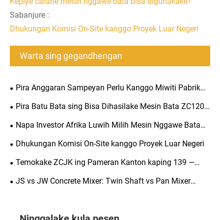
Kepiye carane mesin nggawe bata bisa digunakake?
Sabanjure :
Dhukungan Komisi On-Site kanggo Proyek Luar Negeri
Warta sing gegandhengan
Pira Anggaran Sampeyan Perlu Kanggo Miwiti Pabrik
Bata? Suwene suwene kanggo mbalekake investasi
Pira Batu Bata sing Bisa Dihasilake Mesin Bata ZC1200
sampeyan?
Saben Dina?
Napa Investor Afrika Luwih Milih Mesin Nggawe Bata
Otomatis ing 2026
Dhukungan Komisi On-Site kanggo Proyek Luar Negeri
Temokake ZCJK ing Pameran Kanton kaping 139 —
Nyopir Masa Depan Pembuatan Bata Cerdas & Lestari
JS vs JW Concrete Mixer: Twin Shaft vs Pan Mixer
kanggo Blok Nggawe Mesin
Ninggalake kula pesen