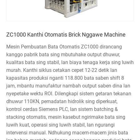
ZC1000 Kanthi Otomatis Brick Nggawe Machine
Mesin Pembuatan Bata Otomatis ZC1000 dirancang
kanggo pabrik bata sing mbutuhake output dhuwur,
kualitas bata sing stabil, lan biaya tenaga kerja sing luwih
murah. Kanthi siklus cetakan cepet 12-22 detik lan
kapasitas produksi nganti 118.800 bata saben shift 8
jam, mbantu manufaktur nambah output saben dina lan
nyepetake wektu ROI. Dilengkapi sistem getaran tekanan
dhuwur 110KN, pemadatan hidrolik sing diperkuat,
kontrol cerdas Siemens PLC, lan sistem batching &
stacking otomatis, mesin kasebut ngirimake bata sing
luwih kuat, operasi sing luwih stabil, lan ngurangi
intervensi manual. Ndhukung macem-macem jinis bata