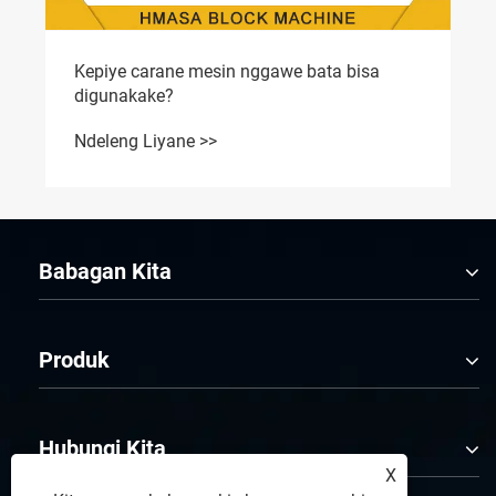
Kepiye carane mesin nggawe bata bisa
digunakake?
Ndeleng Liyane >>
Babagan Kita
Produk
Hubungi Kita
X