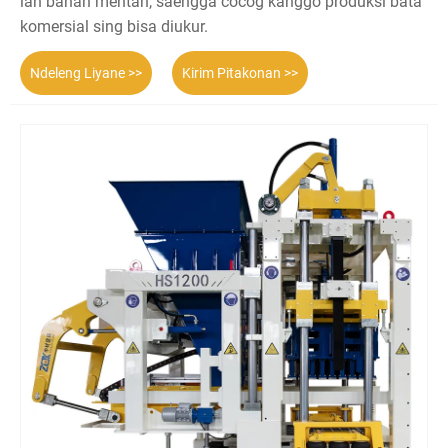
lan bahan mentah, saéngga cocog kanggo produksi bata
komersial sing bisa diukur.
Ndeleng Liyane >>
Kirim Pitakonan >>