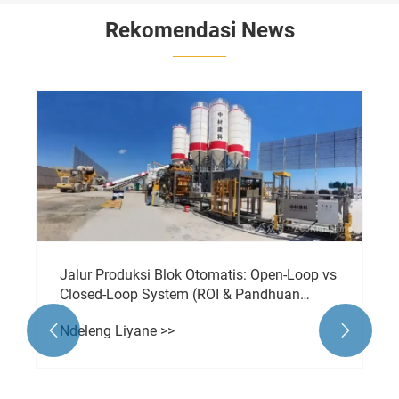
Rekomendasi News


Breaking New Ground: Sukses ZCJK ing
Interlocking Mold Development