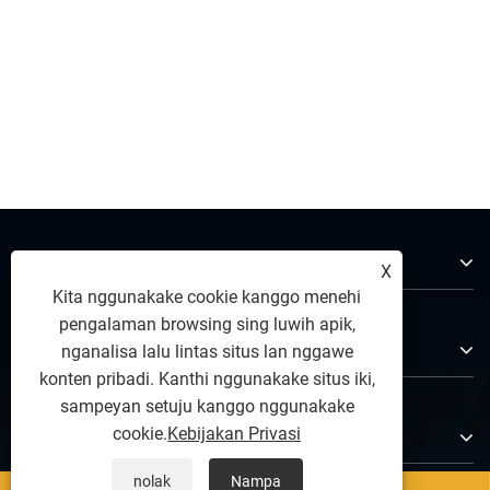
Ndeleng Liyane >>
Babagan Kita
X
Kita nggunakake cookie kanggo menehi
pengalaman browsing sing luwih apik,
Produk
nganalisa lalu lintas situs lan nggawe
konten pribadi. Kanthi nggunakake situs iki,
sampeyan setuju kanggo nggunakake
Hubungi Kita
cookie.
Kebijakan Privasi
nolak
Nampa