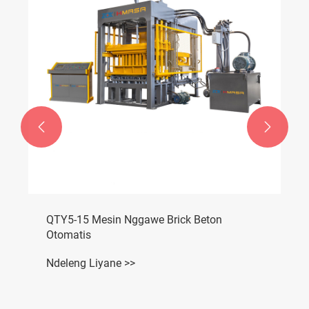


Mesin Nggawe Bata Permeabel
Ndeleng Liyane >>