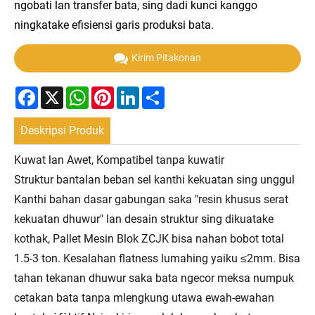
ngobati lan transfer bata, sing dadi kunci kanggo
ningkatake efisiensi garis produksi bata.
Kirim Pitakonan
Facebook
X
WhatsApp
Pinterest
LinkedIn
Share
Deskripsi Produk
Kuwat lan Awet, Kompatibel tanpa kuwatir
Struktur bantalan beban sel kanthi kekuatan sing unggul
Kanthi bahan dasar gabungan saka "resin khusus serat
kekuatan dhuwur" lan desain struktur sing dikuatake
kothak, Pallet Mesin Blok ZCJK bisa nahan bobot total
1.5-3 ton. Kesalahan flatness lumahing yaiku ≤2mm. Bisa
tahan tekanan dhuwur saka bata ngecor meksa numpuk
cetakan bata tanpa mlengkung utawa ewah-ewahan