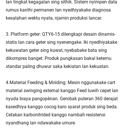
lan tingkat kegagalan sing sithik. Sistem nyimpen data
rumus kanthi permanen lan nyedhiyakake diagnosa
kesalahan wektu nyata, njamin produksi lancar.
3. Platform geter: QTY6-15 dilengkapi desain dinamis-
statis lan cara geter sing nyenengake. Iki nyedhiyakake
kekuwatan geter sing kuwat, nyebabake bata sing
dikompres banget. Produk pungkasan bakal ketemu
standar paling dhuwur saka kekiatan lan kekuatan.
4.Material Feeding & Molding: Mesin nggunakake cart
material swinging external kanggo Feed luwih cepet lan
nyuda biaya pangopènan. Gerobak puteran 360 derajat
kasedhiya kanggo cocog karo syarat produk sing beda.
Cetakan karbonitrided kanggo nambah resistensi
nyandhang lan ndawakake umure.