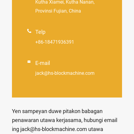
Kutha Xiamei, Kutha Nanan,
Provinsi Fujian, China

Telp
+86-18471936391

E-mail
jack@hs-blockmachine.com
Yen sampeyan duwe pitakon babagan
penawaran utawa kerjasama, hubungi email
ing jack@hs-blockmachine.com utawa