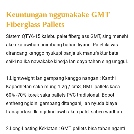
Keuntungan nggunakake GMT
Fiberglass Pallets
Sistem QTY6-15 kalebu palet fiberglass GMT, sing menehi
akeh kaluwihan tinimbang bahan liyane. Palet iki wis
dirancang kanggo nyukupi panjaluk manufaktur bata
saiki nalika nawakake kinerja lan daya tahan sing unggul.
1.Lightweight lan gampang kanggo nangani: Kanthi
Kapadhetan saka mung 1.2g / cm3, GMT pallets kaca
60% -70% korek saka pallets PVC tradisional. Bobot
entheng ngidini gampang ditangani, lan nyuda biaya
transportasi. Iki ngidini luwih akeh palet saben wadhah.
2.Long-Lasting Kekiatan : GMT pallets bisa tahan nganti