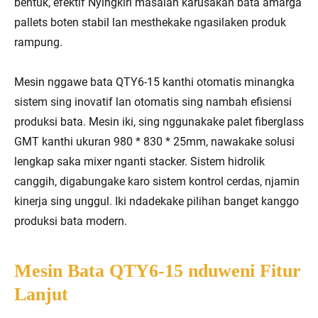
bentuk, èfèktif Nyingkiri masalah karusakan bata amarga
pallets boten stabil lan mesthekake ngasilaken produk
rampung.
Mesin nggawe bata QTY6-15 kanthi otomatis minangka
sistem sing inovatif lan otomatis sing nambah efisiensi
produksi bata. Mesin iki, sing nggunakake palet fiberglass
GMT kanthi ukuran 980 * 830 * 25mm, nawakake solusi
lengkap saka mixer nganti stacker. Sistem hidrolik
canggih, digabungake karo sistem kontrol cerdas, njamin
kinerja sing unggul. Iki ndadekake pilihan banget kanggo
produksi bata modern.
Mesin Bata QTY6-15 nduweni Fitur
Lanjut