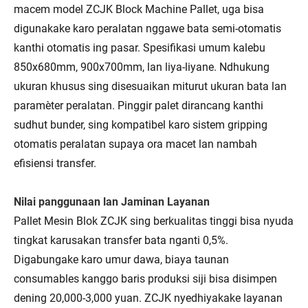
macem model ZCJK Block Machine Pallet, uga bisa
digunakake karo peralatan nggawe bata semi-otomatis
kanthi otomatis ing pasar. Spesifikasi umum kalebu
850x680mm, 900x700mm, lan liya-liyane. Ndhukung
ukuran khusus sing disesuaikan miturut ukuran bata lan
paramèter peralatan. Pinggir palet dirancang kanthi
sudhut bunder, sing kompatibel karo sistem gripping
otomatis peralatan supaya ora macet lan nambah
efisiensi transfer.
Nilai panggunaan lan Jaminan Layanan
Pallet Mesin Blok ZCJK sing berkualitas tinggi bisa nyuda
tingkat karusakan transfer bata nganti 0,5%.
Digabungake karo umur dawa, biaya taunan
consumables kanggo baris produksi siji bisa disimpen
dening 20,000-3,000 yuan. ZCJK nyedhiyakake layanan